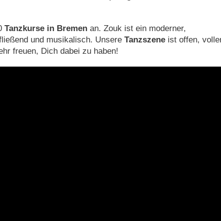
10
Tanzkurse in Bremen
an. Zouk ist ein moderner,
, fließend und musikalisch. Unsere
Tanzszene
ist offen, volle
hr freuen, Dich dabei zu haben!