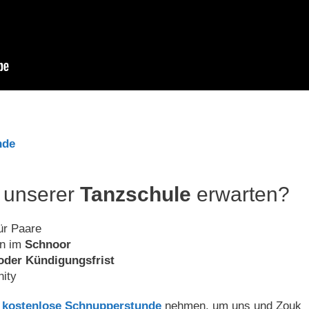
nde
 unserer
Tanzschule
erwarten?
ür Paare
en im
Schnoor
oder Kündigungsfrist
ity
e
kostenlose Schnupperstunde
nehmen, um uns und Zouk