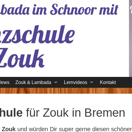
News
Zouk & Lambada
Lernvideos
Kontakt
chule
für Zouk in Bremen
n
Zouk
und würden Dir super gerne diesen schöne