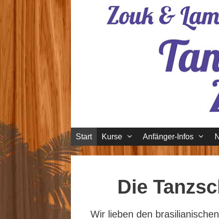
Zum
Inhalt
springen
Start
Kurse
Anfänger-Infos
Die Tanzs
Wir lieben den brasilianische