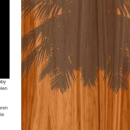
bby
elen
hren
ie