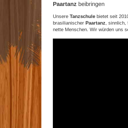
Paartanz
beibringen
Unsere
Tanzschule
bietet seit 20
brasilianischer
Paartanz
, sinnlich
nette Menschen. Wir würden uns se