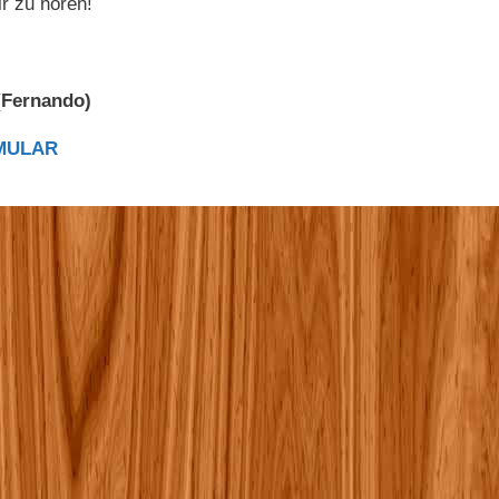
r zu hören!
(Fernando)
RMULAR