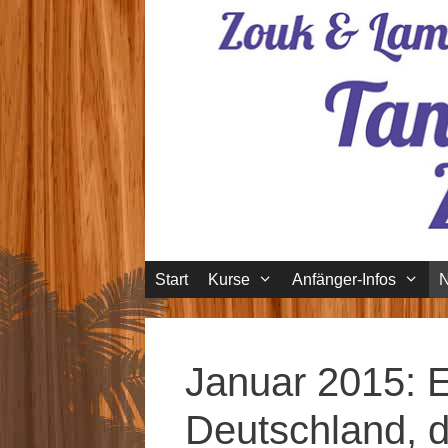
Zum
Inhalt
springen
Start
Kurse
Anfänger-Infos
Januar 2015: 
Deutschland, d