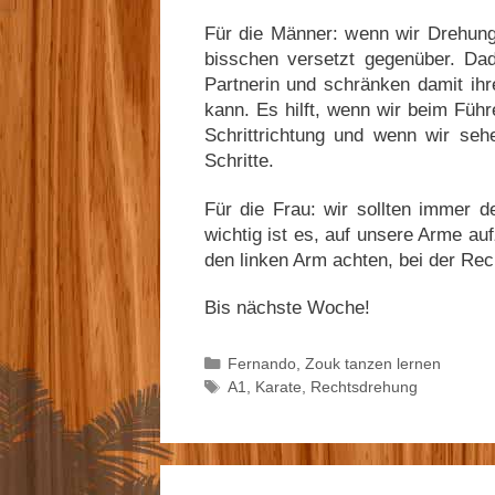
Für die Männer: wenn wir Drehung
bisschen versetzt gegenüber. Da
Partnerin und schränken damit ihr
kann. Es hilft, wenn wir beim Führe
Schrittrichtung und wenn wir se
Schritte.
Für die Frau: wir sollten immer 
wichtig ist es, auf unsere Arme au
den linken Arm achten, bei der Re
Bis nächste Woche!
Kategorien
Fernando
,
Zouk tanzen lernen
Schlagwörter
A1
,
Karate
,
Rechtsdrehung