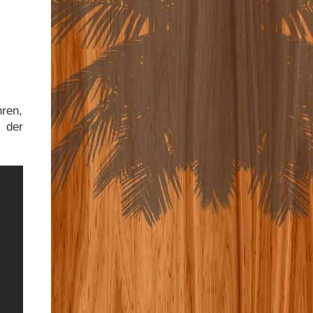
hren,
 der