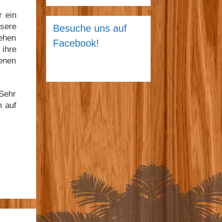
 ein
sere
Besuche uns auf
tehen
Facebook!
 ihre
enen
Sehr
m auf