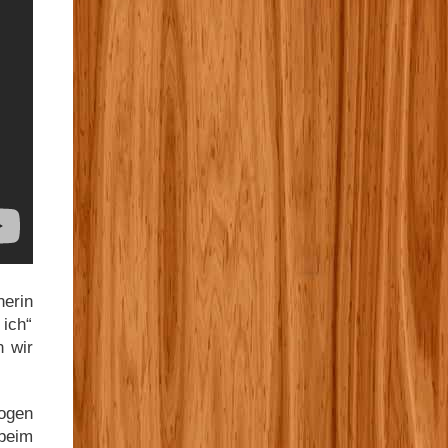
nerin
 ich“
n wir
bogen
beim