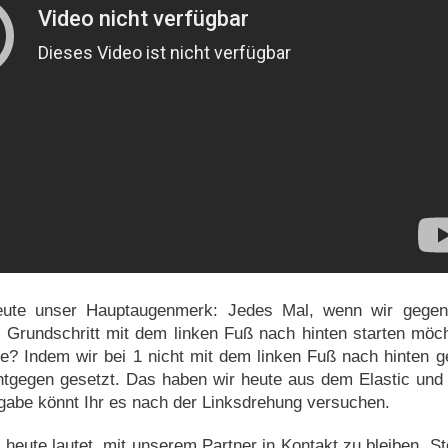
heute unser Hauptaugenmerk: Jedes Mal, wenn wir gegen
n Grundschritt mit dem linken Fuß nach hinten starten möc
e? Indem wir bei 1 nicht mit dem linken Fuß nach hinten 
ntgegen gesetzt. Das haben wir heute aus dem Elastic un
gabe könnt Ihr es nach der Linksdrehung versuchen.
heute lautet, mit unserem Partner in Kontakt zu bleiben. St